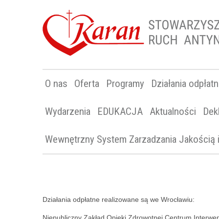
O nas
Oferta
Programy
Działania odpłat
Wydarzenia
EDUKACJA
Aktualności
Dek
Wewnętrzny System Zarzadzania Jakością
Działania odpłatne realizowane są we Wrocławiu:
Niepubliczny Zakład Opieki Zdrowotnej Centrum Interwen