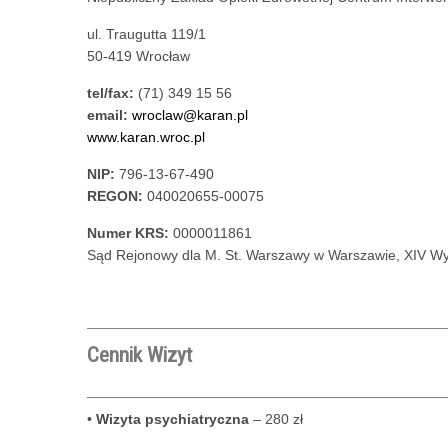
ul. Traugutta 119/1
50-419 Wrocław
tel/fax:
(71) 349 15 56
email:
wroclaw@karan.pl
www.karan.wroc.pl
NIP:
796-13-67-490
REGON:
040020655-00075
Numer KRS:
0000011861
Sąd Rejonowy dla M. St. Warszawy w Warszawie, XIV W
Cennik Wizyt
•
Wizyta psychiatryczna
– 280 zł