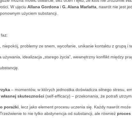
 gdzie można mówić otwarcie, bez ocen i lęku, że ktoś nie zrozumie.W
ości. W ujęciu
Allana Gordona
i
G. Alana Marlatta
, nawrót nie jest 
d ponownym użyciem substancji.
faz:
, niepokój, problemy ze snem, wycofanie, unikanie kontaktu z grupą i t
 używania, idealizacja „starego życia”, wewnętrzny konflikt między pr
ubstancję.
yzyka
– momentów, w których jednostka doświadcza silnego stresu, emoc
 własnej skuteczności
(self-efficacy) – przekonania, że potrafi utrz
o porażki
, lecz jako element procesu uczenia się. Każdy nawrót może
Trzeźwienie to nie tylko abstynencja od substancji, ale również
proces