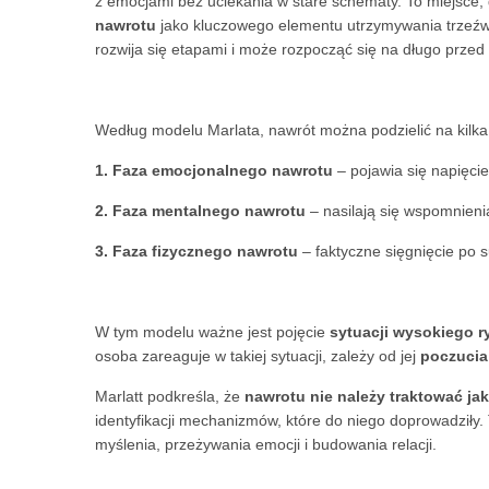
z emocjami bez uciekania w stare schematy. To miejsce,
nawrotu
jako kluczowego elementu utrzymywania trzeźw
rozwija się etapami i może rozpocząć się na długo prze
Według modelu Marlata, nawrót można podzielić na kilka 
1. Faza emocjonalnego nawrotu
– pojawia się napięcie
2. Faza mentalnego nawrotu
– nasilają się wspomnienia
3. Faza fizycznego nawrotu
– faktyczne sięgnięcie po s
W tym modelu ważne jest pojęcie
sytuacji wysokiego r
osoba zareaguje w takiej sytuacji, zależy od jej
poczucia
Marlatt podkreśla, że
nawrotu nie należy traktować jak
identyfikacji mechanizmów, które do niego doprowadziły. 
myślenia, przeżywania emocji i budowania relacji.