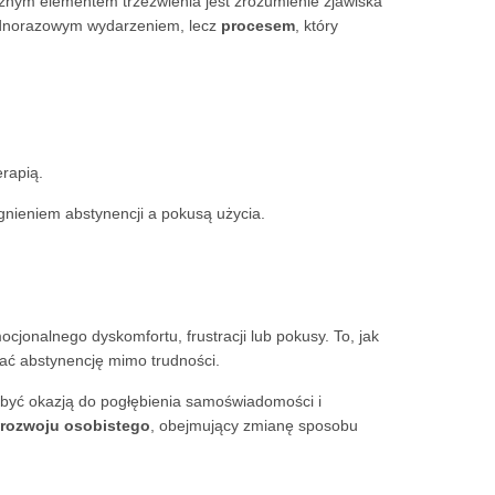
ażnym elementem trzeźwienia jest zrozumienie zjawiska
jednorazowym wydarzeniem, lecz
procesem
, który
erapią.
agnieniem abstynencji a pokusą użycia.
jonalnego dyskomfortu, frustracji lub pokusy. To, jak
ymać abstynencję mimo trudności.
 być okazją do pogłębienia samoświadomości i
 rozwoju osobistego
, obejmujący zmianę sposobu