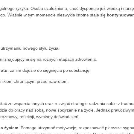
gólnego ryzyka. Osoba uzależniona, choć dysponuje już wiedzą i narzęd
go. Właśnie w tym momencie niezwykle istotne staje się
kontynuowan
utrzymaniu nowego stylu życia.
 znajdującymi się na różnych etapach zdrowienia.
rotu
, zanim dojdzie do sięgnięcia po substancję.
nikiem chroniącym przed nawrotem.
tać ze wsparcia innych oraz rozwijać strategie radzenia sobie z trudn
zia do pracy nad sobą, nowe spojrzenie na życie. Jednak prawdziwym 
 rozmowy, refleksji, wymiany doświadczeń.
 a życiem
. Pomaga utrzymać motywację, rozpoznawać pierwsze sygnały