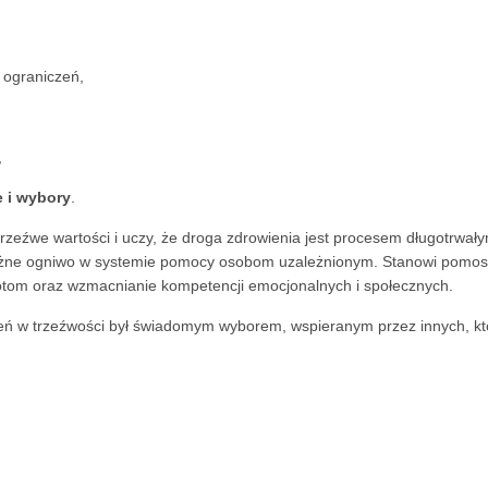
 ograniczeń,
,
 i wybory
.
zeźwe wartości i uczy, że droga zdrowienia jest procesem długotrwały
 ważne ogniwo w systemie pomocy osobom uzależnionym. Stanowi pomos
rotom oraz wzmacnianie kompetencji emocjonalnych i społecznych.
ń w trzeźwości był świadomym wyborem, wspieranym przez innych, którzy