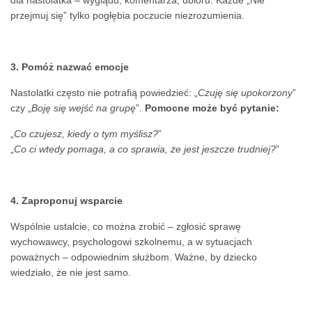
dla nastolatka – wyglądu, komentarza, ubioru. Każde „Nie
przejmuj się” tylko pogłębia poczucie niezrozumienia.
3. Pomóż nazwać emocje
Nastolatki często nie potrafią powiedzieć: „
Czuję się upokorzony
”
czy „
Boję się wejść na grupę
”.
Pomocne może być pytanie:
„
Co czujesz, kiedy o tym myślisz?
”
„
Co ci wtedy pomaga, a co sprawia, że jest jeszcze trudniej?
”
4. Zaproponuj wsparcie
Wspólnie ustalcie, co można zrobić – zgłosić sprawę
wychowawcy, psychologowi szkolnemu, a w sytuacjach
poważnych – odpowiednim służbom. Ważne, by dziecko
wiedziało, że nie jest samo.