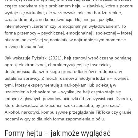
często spotykam się z problemem hejtu – zjawiska, które z pozoru
wydaje się wirtualne, ale w rzeczywistości ma bardzo realne,
często dramatyczne konsekwencje. Hejt nie jest już tylko
internetowym „żartem” czy „emocjonalnym wyładowaniem”. To
forma przemocy – psychicznej, emocjonalnej i społecznej – której
ofiarami najczęściej są nastolatki w najtrudniejszym momencie
rozwoju tożsamości.
Jak wskazuje Pyżalski (2021), hejt stanowi współczesną odmianę
agresji elektronicznej, charakteryzującej się trwałością,
dostępnością dla szerokiego grona odbiorców i trudnością w
ustaleniu sprawcy. Z moich rozmów z młodymi ludźmi – również
tymi, którzy eksperymentują z narkotykami lub uciekają w
uzależnienia behawioralne – wynika, że hejt często staje się
jednym z głównych powodów ucieczki od rzeczywistości. Dziecko,
które doświadcza odrzucenia, szuka sposobu, by „nie czuć”.
Alkohol, narkotyki, kompulsywne przeglądanie TikToka czy granie
nocami w gry to dla nich forma zapomnienia o bólu.
Formy hejtu – jak może wyglądać