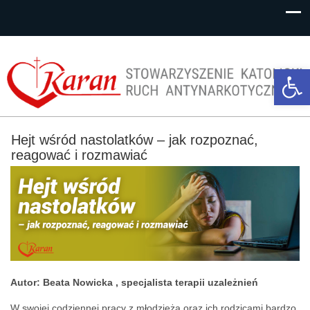
Op
too
Hejt wśród nastolatków – jak rozpoznać,
reagować i rozmawiać
Autor: Beata Nowicka , specjalista terapii uzależnień
W swojej codziennej pracy z młodzieżą oraz ich rodzicami bardzo