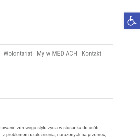
Op
too
Wolontariat
My w MEDIACH
Kontakt
romowanie zdrowego stylu życia w stosunku do osób
osób: z problemem uzależnienia, narażonych na przemoc,