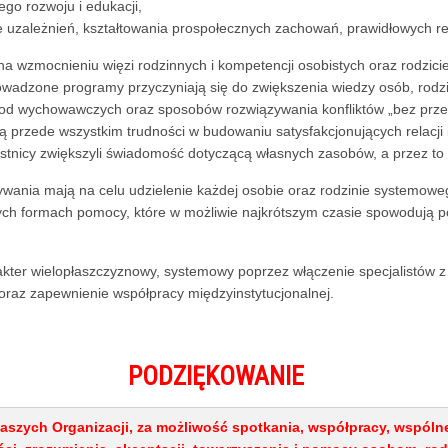
o rozwoju i edukacji,
uzależnień, kształtowania prospołecznych zachowań, prawidłowych rela
a wzmocnieniu więzi rodzinnych i kompetencji osobistych oraz rodzicie
. Prowadzone programy przyczyniają się do zwiększenia wiedzy osób, ro
od wychowawczych oraz sposobów rozwiązywania konfliktów „bez prze
 przede wszystkim trudności w budowaniu satysfakcjonujących relacji i
stnicy zwiększyli świadomość dotyczącą własnych zasobów, a przez to
ia mają na celu udzielenie każdej osobie oraz rodzinie systemoweg
h formach pomocy, które w możliwie najkrótszym czasie spowodują popr
r wielopłaszczyznowy, systemowy poprzez włączenie specjalistów z 
az zapewnienie współpracy międzyinstytucjonalnej.
PODZIĘKOWANIE
szych Organizacji, za możliwość spotkania, współpracy, wspólneg