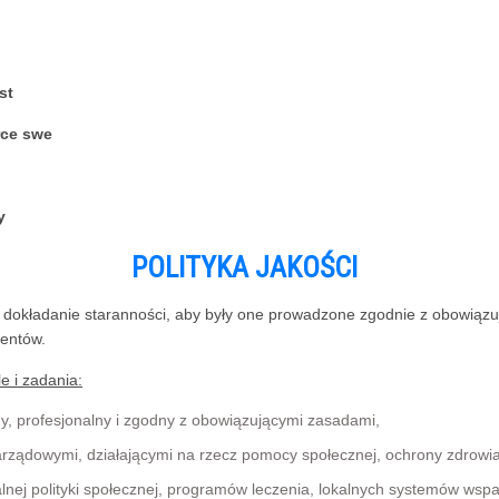
st
rce swe
y
POLITYKA JAKOŚCI
t dokładanie staranności, aby były one prowadzone zgodnie z obowiąz
jentów.
 i zadania:
, profesjonalny i zgodny z obowiązującymi zasadami,
zarządowymi, działającymi na rzecz pomocy społecznej, ochrony zdrowia
alnej polityki społecznej, programów leczenia, lokalnych systemów wspa