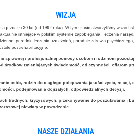
WIZJA
ia przeszło 30 lat (od 1992 roku). W tym czasie stworzyliśmy wszechs
aktualnie istniejące w polskim systemie zapobiegania i leczenia nar
 dzienne, poradnie leczenia uzależnień, poradnie zdrowia psychiczne
stele postrehabilitacyjne.
e sprawnej i profesjonalnej pomocy osobom i rodzinom pozosta
 od środków zmieniających świadomość, od czynności, ofiarom 
ie osób, rodzin do ciągłego polepszania jakości życia, relacji
mości, podejmowania dojrzałych, odpowiedzialnych decyzji.
jach trudnych, kryzysowych, przekonywanie do poszukiwania i bud
ymczasowej niewiary w powodzenie.
NASZE DZIAŁANIA