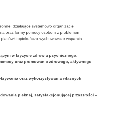
tronne, działające systemowo organizacje
zędzia oraz formy pomocy osobom z problemem
go, placówki opiekuńczo-wychowawcze wsparcia
jącym w kryzysie zdrowia psychicznego,
przemocy oraz promowanie zdrowego, aktywnego
, okrywania oraz wykorzystywania własnych
owania pięknej, satysfakcjonującej przyszłości –