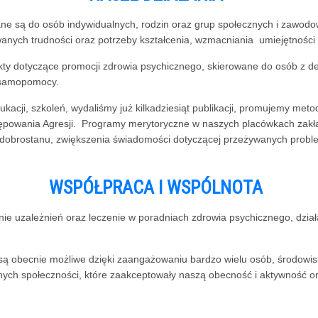
 są do osób indywidualnych, rodzin oraz grup społecznych i zawodowych
nych trudności oraz potrzeby kształcenia, wzmacniania umiejętności 
ty dotyczące promocji zdrowia psychicznego, skierowane do osób z d
i samopomocy.
cji, szkoleń, wydaliśmy już kilkadziesiąt publikacji, promujemy metod
tępowania Agresji. Programy merytoryczne w naszych placówkach zakła
ia dobrostanu, zwiększenia świadomości dotyczącej przeżywanych prob
WSPÓŁPRACA I WSPÓLNOTA
e uzależnień oraz leczenie w poradniach zdrowia psychicznego, działa
.
są obecnie możliwe dzięki zaangażowaniu bardzo wielu osób, środowisk
h społeczności, które zaakceptowały naszą obecność i aktywność oraz