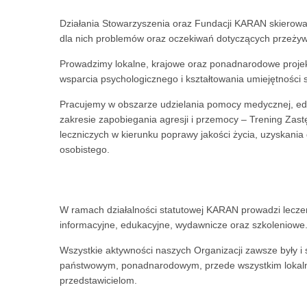
Działania Stowarzyszenia oraz Fundacji KARAN skierowane
dla nich problemów oraz oczekiwań dotyczących przeżywa
Prowadzimy lokalne, krajowe oraz ponadnarodowe projek
wsparcia psychologicznego i kształtowania umiejętnośc
Pracujemy w obszarze udzielania pomocy medycznej, eduka
zakresie zapobiegania agresji i przemocy – Trening Zas
leczniczych w kierunku poprawy jakości życia, uzyskan
osobistego.
W ramach działalności statutowej KARAN prowadzi leczeni
informacyjne, edukacyjne, wydawnicze oraz szkoleniowe
Wszystkie aktywności naszych Organizacji zawsze były i 
państwowym, ponadnarodowym, przede wszystkim lokalnyc
przedstawicielom.