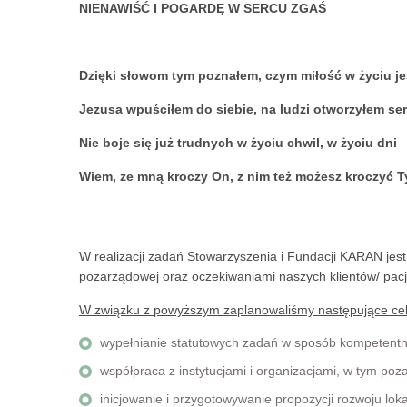
NIENAWIŚĆ I POGARDĘ W SERCU ZGAŚ
Dzięki słowom tym poznałem, czym miłość w życiu je
Jezusa wpuściłem do siebie, na ludzi otworzyłem se
Nie boje się już trudnych w życiu chwil, w życiu dni
Wiem, ze mną kroczy On, z nim też możesz kroczyć T
W realizacji zadań Stowarzyszenia i Fundacji KARAN jes
pozarządowej oraz oczekiwaniami naszych klientów/ pac
W związku z powyższym zaplanowaliśmy następujące cele
wypełnianie statutowych zadań w sposób kompetentny
współpraca z instytucjami i organizacjami, w tym po
inicjowanie i przygotowywanie propozycji rozwoju lok