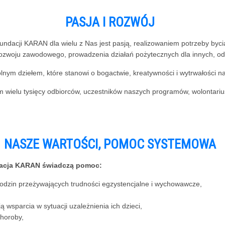
PASJA I ROZWÓJ
undacji KARAN dla wielu z Nas jest pasją, realizowaniem potrzeby byc
, rozwoju zawodowego, prowadzenia działań pożytecznych dla innych, o
ym dziełem, które stanowi o bogactwie, kreatywności i wytrwałości n
em wielu tysięcy odbiorców, uczestników naszych programów, wolontar
NASZE WARTOŚCI, POMOC SYSTEMOWA
ndacja KARAN świadczą pomoc:
dzin przeżywających trudności egzystencjalne i wychowawcze,
wsparcia w sytuacji uzależnienia ich dzieci,
horoby,