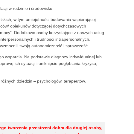
cji w rodzinie i środowisku.
lskich, w tym umiejętności budowania wspierającej
dziców/ opiekunów dotyczącej dotychczasowych
mocy”. Dodatkowo osoby korzystające z naszych usług
nterpersonalnych i trudności intrapersonalnych.
 wzmocnili swoją autonomiczność i sprawczość.
o wsparcia. Na podstawie diagnozy indywidualnej lub
awę ich sytuacji i uniknięcie pogłębiania kryzysu,
różnych dziedzin – psychologów, terapeutów,
o tworzenia przestrzeni dobra dla drugiej osoby,