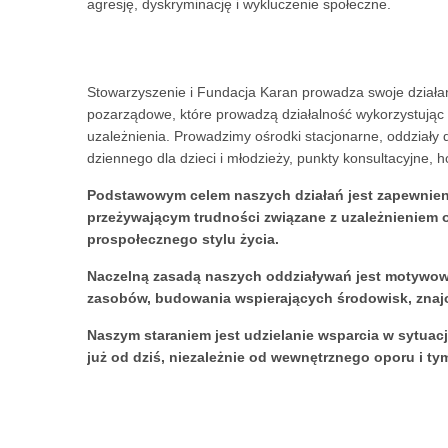
agresję, dyskryminację i wykluczenie społeczne.
Stowarzyszenie i Fundacja Karan prowadza swoje działan
pozarządowe, które prowadzą działalność wykorzystując 
uzależnienia. Prowadzimy ośrodki stacjonarne, oddziały
dziennego dla dzieci i młodzieży, punkty konsultacyjne, ho
Podstawowym celem naszych działań jest zapewnieni
przeżywającym trudności związane z uzależnieniem
prospołecznego stylu życia.
Naczelną zasadą naszych oddziaływań jest motywowan
zasobów, budowania wspierających środowisk, znajo
Naszym staraniem jest udzielanie wsparcia w sytuac
już od dziś, niezależnie od wewnętrznego oporu i t