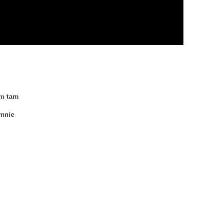
em tam
 mnie